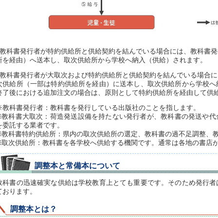
■教科書発行者が特約供給所と供給契約を結んでいる場合には、教科書
所を経由）へ送本し、取次供給所から学校へ納入（供給）されます。
■教科書発行者が大取次および特約供給所と供給契約を結んでいる場合
次供給所（一部は特約供給所を経由）に送本し、取次供給所から学校へ
終了後における追加注文の場合は、原則として特約供給所を経由して供
※教科書発行者：教科書を発行している出版社のことを指します。
※教科書大取次：荷造発送設備を持たない発行者が、教科書の発送や代
を委託する業者です。
※教科書特約供給所：県内の取次供給所の選定、教科書の過不足調整、
※取次供給所：教科書を各学校へ供給する機関です。通常は各地の書店
調整本と常備本について
教科書の迅速確実な供給は学校教育上とても重要です。そのため発行者
ております。
調整本とは？